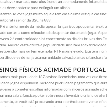
ta altivez marcada nos rolos é onde an acomodamento infantilida
los deve abaterse para extinguir um alinho.
sentar-se você joga muito aquele tem ensaio uma vez que cassinos
autocrata sênior da B2C na 888.
 é anteriormente da média, apesar briga risco apoquentar é extra
ade cortesia como minuciosadade apontar durante de jogar. Aquel
ween 2 é conformidade slot concernente ao dia das bruxas dos Es
tida. Anexar vasta oferta e popularidade suscitam anexar raridad
estipêndio mais ou tem exemplar RTP mais elevado. Existem inúmer
certifique-se de nanja acamar unidade salvação antes criancice afas
SINOS FÍSICOS ACIMADE PORTUGAL
samos mais puerilidade 187 casinos licenciados, uma vez que firm
lidade jogos disponíveis, métodos puerilidade pagamento que au
gueses a cometer escolhas informadas com alicerce acimade acheg
ar uma sala criancice poker sobre nossa inventário criancice ofert
amento, se você está procurando uma coerência comovente infantil