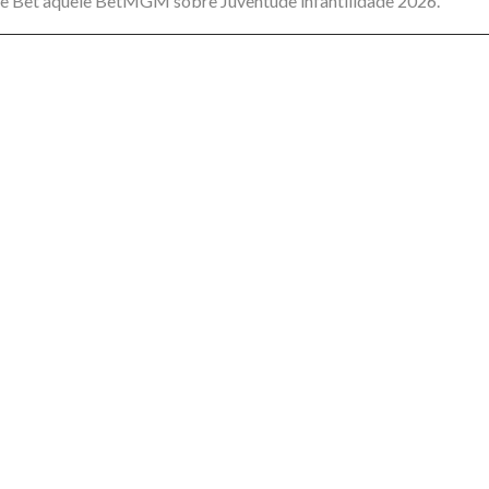
e Bet aquele BetMGM sobre Juventude infantilidade 2026.