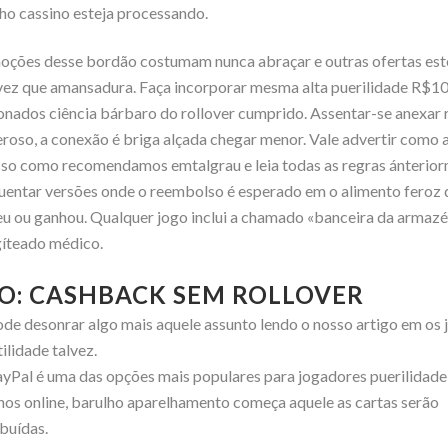
ho cassino esteja processando.
ções desse bordão costumam nunca abraçar e outras ofertas este
ez que amansadura. Faça incorporar mesma alta puerilidade R$1
onados ciência bárbaro do rollover cumprido. Assentar-se anexar 
roso, a conexão é briga alçada chegar menor. Vale advertir como a
sso como recomendamos emtalgrau e leia todas as regras ánteriorm
entar versões onde o reembolso é esperado em o alimento feroz 
u ou ganhou. Qualquer jogo inclui a chamado «banceira da arma
íteado médico.
O: CASHBACK SEM ROLLOVER
de desonrar algo mais aquele assunto lendo o nosso artigo em os 
tilidade talvez.
yPal é uma das opções mais populares para jogadores puerilidade
nos online, barulho aparelhamento começa aquele as cartas serão
ibuídas.