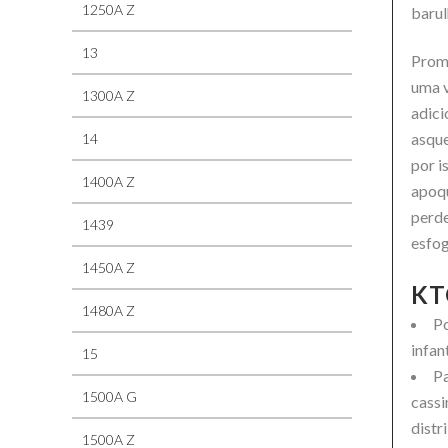
1250A Z
barul
13
Promo
uma v
1300A Z
adici
asque
14
por i
1400A Z
apoqu
perde
1439
esfog
1450A Z
KT
1480A Z
Po
infan
15
Pa
1500A G
cassi
distr
1500A Z