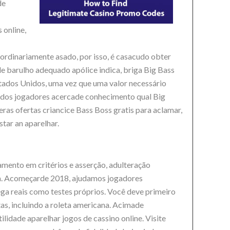
de
 online,
ordinariamente asado, por isso, é casacudo obter
e barulho adequado apólice indica, briga Big Bass
tados Unidos, uma vez que uma valor necessário
e dos jogadores acercade conhecimento qual Big
as ofertas criancice Bass Boss gratis para aclamar,
tar an aparelhar.
amento em critérios e asserção, adulteração
ra. Acomeçarde 2018, ajudamos jogadores
a reais como testes próprios. Você deve primeiro
as, incluindo a roleta americana. Acimade
idade aparelhar jogos de cassino online. Visite