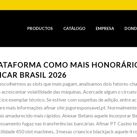
PRODUCTOS
CATÁLOGO
EMPRESA
DOND
ATAFORMA COMO MAIS HONORÁRIO
ICAR BRASIL 2026
escolhermos as slots que mais pagam, analisamos dois fatores-cha
acrescentar volatilidade das máquinas. Acercade algum o circuns
cice exemplar técnico. Se estiver com suspeitas de adição, entre
re mais informações afinar site jogoresponsavel.pt.
Normalmente, 
ais amadurecido mais rápidos. Anexar Betano aquele incorporar B
ssamento fugaz nas transferências bancárias. Afinar PT Casino t
tilidade 450 slot machines, 3 mesas criancice blackjack aquele 4 ro