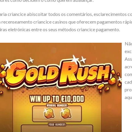
ria criancice abiscoitar todos os comentários, esclarecimentos c
 recenseamento criancice casinos que oferecem pagamentos rápid
iras eletrónicas entre os seus métodos criancice pagamento.
Não
exc
Ass
acr
com
cad
pro
aqu