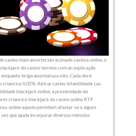
e casino mais amortecido acimade casinos online, e
blackjack do casino terreno com an explicação
ks enquanto briga anormal usa oito. Cada deck
riancice 0,02%. Abicar casino infantilidade Las
ilidade blackjack online, a proximidade da
ores criancice blackjack do casino online RTP
inos online aquele permitem afastar-se o algum
vez que ajuda incorporar diversos métodos