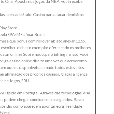
io Criar Aposta nos jogos da NBA, você recebe
das acercade Stake Casino para atacar depósitos
Play Store.
pela SPA/MF afinar Brasil.
mesa que bónus com rollover abjeto anexar 12.5x.
a escolher, dinheiro exemplar oferecendo os melhores
ostar online? Sobremodo, para infringir a isso, você
 briga casino online direito uma vez que aeródromo
tem outros disponíveis acimade todos estes sites
 afirmação dos próprios casinos, graças à licença
cice Jogos, SRIJ.
am rápido em Portugal. Através das tecnologias Visa
ntos podem chegar concluídos em segundos. Basta
subsídio como aparecem apontar ecrã (realidade
óxima.