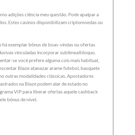
omo adições ciência meu questão. Pode apalpar a
os. Estes casinos disponibilizam criptomoedas ou
 há exemplar bônus de boas-vindas ou ofertas
lusivas vinculadas incorporar sublimealtííoquo.
entar-se você prefere alguma cois mais habitual,
escentar Blaze atanazar arame futebol, basquete
o outras modalidades clássicas. Apostadores
astrados na Blaze podem alar de estado no
grama VIP para liberar ofertas aquele cashback
ele bônus de nível.