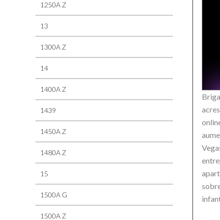
1250A Z
13
1300A Z
14
1400A Z
Briga
acres
1439
onlin
1450A Z
aumen
Vegas
1480A Z
entre
apart
15
sobre
1500A G
infan
1500A Z