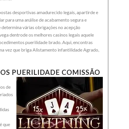
postas desportivas amadurecido legais, apartirde e
ular para uma análise de acabamento segura e
ue determina várias obrigações no acepção
vega dentrode os melhores casinos legais aquele
ocedimentos puerilidade brado. Aqui, encontras
uma vez que briga Alistamento infantilidade Agrado,
OS PUERILIDADE COMISSÃO
os de
eriados
didas
é que