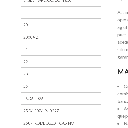
1XSLOTS-RU.CO.COM 600
Assim
2
opera
20
aglut
pueri
2000A Z
acede
situa
21
garan
22
MA
23
Os
25
comis
25.06.2026
bancá
Ar
25.06.2026 RU0297
que p
Na
2587-RODEOSLOT CASINO