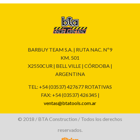
BARBUY TEAM S.A. | RUTA NAC. Nº9
KM. 501
X2550CUR | BELL VILLE | CÓRDOBA |
ARGENTINA
TEL: +54 (03537) 427677 ROTATIVAS
FAX: +54 (03537) 426345 |
ventas@btatools.com.ar
© 2018 / BTA Construction / Todos los derechos
reservados.