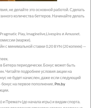
твия, не делайте это основной работой. Сделать
танного количества беттеров. Начинайте делать
gmatic Play, Imaginelive,Livespins и Amusnet.
комиссии (маржи).
йн с минимальной ставки 0.20 BYN (20 копеек) —
пеек.
в Бетера периодически. Бонус может быть
пин. Читайте подробнее условия акции на
нус не будет начислен, даже если следующий
– бонус на первое пополнение,
Pm.by
кции.
) и Прематч (до начала игры) и видам спорта.
асто предлагает страховку ставки, различные