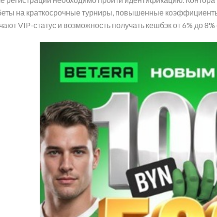
еты на краткосрочные турниры, повышенные коэффициенты,
чают VIP-статус и возможность получать кешбэк от 6% до 8