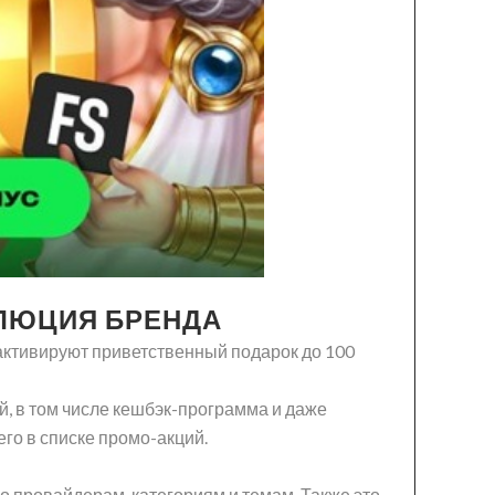
ОЛЮЦИЯ БРЕНДА
ктивируют приветственный подарок до 100
ий, в том числе кешбэк-программа и даже
его в списке промо-акций.
о провайдерам, категориям и темам. Также это