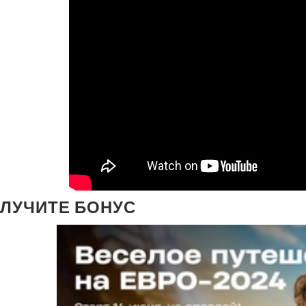
ЛУЧИТЕ БОНУС