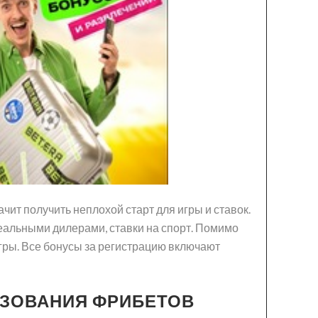
чит получить неплохой старт для игры и ставок.
реальными дилерами, ставки на спорт. Помимо
гры. Все бонусы за регистрацию включают
ЬЗОВАНИЯ ФРИБЕТОВ