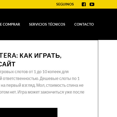
SEGUINOS
E COMPRAR
SERVICIOS TÉCNICOS
CONTACTO
ERA: КАК ИГРАТЬ,
САЙТ
ровых слотов от 1 до 10 копеек для
ей ответственностью. Дешевые слоты по 1
на первый взгляд. Мол, стоимость спина не
этом нет. Игра может закончиться уже после