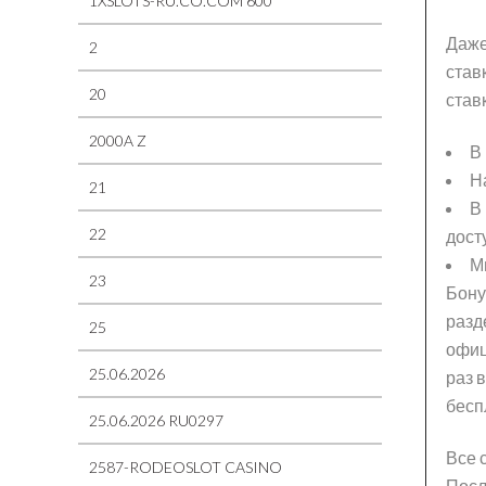
1XSLOTS-RU.CO.COM 600
Даже
2
став
20
став
2000A Z
В 
Н
21
В
22
дост
М
23
Бону
разд
25
офиц
25.06.2026
раз 
бесп
25.06.2026 RU0297
Все 
2587-RODEOSLOT CASINO
Посл