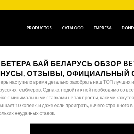
PRODUCTOS
CATÁLOGO
EMPRESA
DOND
 БЕТЕРА БАЙ БЕЛАРУСЬ ОБЗОР BET
НУСЫ, ОТЗЫВЫ, ОФИЦИАЛЬНЫЙ 
перь наступило время детально разобрать наш ТОП лучших иг
русских гемблеров. Однако, подойти к ней необходимо со вс
йке с минимальными ставками не так просты, какими кажутся 
ышает 10 копеек, и даже если проиграть, ничего страшного в 
ольких неудачных ставок.