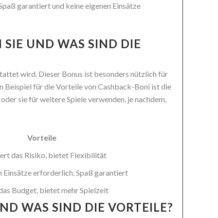
 Spaß garantiert und keine eigenen Einsätze
SIE UND WAS SIND DIE
tattet wird. Dieser Bonus ist besonders nützlich für
n Beispiel für die Vorteile von Cashback-Boni ist die
n oder sie für weitere Spiele verwenden, je nachdem,
Vorteile
rt das Risiko, bietet Flexibilität
 Einsätze erforderlich, Spaß garantiert
das Budget, bietet mehr Spielzeit
UND WAS SIND DIE VORTEILE?