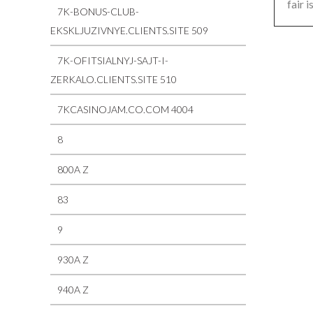
fair is
7K-BONUS-CLUB-
EKSKLJUZIVNYE.CLIENTS.SITE 509
7K-OFITSIALNYJ-SAJT-I-
ZERKALO.CLIENTS.SITE 510
7KCASINOJAM.CO.COM 4004
8
800A Z
83
9
930A Z
940A Z