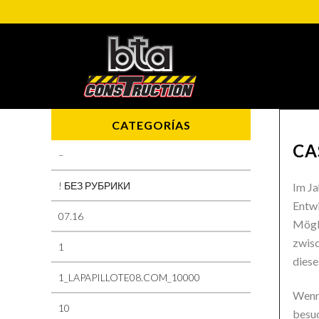
CATEGORÍAS
CA
–
! БЕЗ РУБРИКИ
Im Ja
Entwi
07.16
Mögli
zwisc
1
diese
1_LAPAPILLOTE08.COM_10000
Wenn 
10
besuc