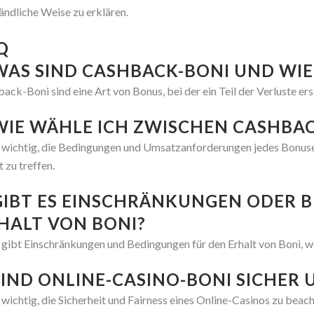
ändliche Weise zu erklären.
Q
WAS SIND CASHBACK-BONI UND WIE
ack-Boni sind eine Art von Bonus, bei der ein Teil der Verluste ers
WIE WÄHLE ICH ZWISCHEN CASHBAC
t wichtig, die Bedingungen und Umsatzanforderungen jedes Bonuses
t zu treffen.
GIBT ES EINSCHRÄNKUNGEN ODER 
HALT VON BONI?
s gibt Einschränkungen und Bedingungen für den Erhalt von Boni, 
SIND ONLINE-CASINO-BONI SICHER 
t wichtig, die Sicherheit und Fairness eines Online-Casinos zu beac