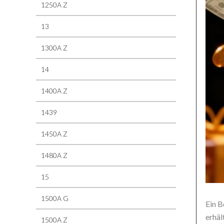
1250A Z
13
1300A Z
14
1400A Z
1439
1450A Z
1480A Z
15
1500A G
Ein B
erhäl
1500A Z