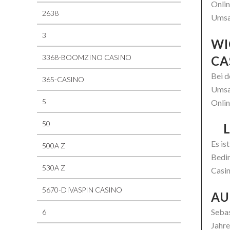
Onlin
2638
Umsat
3
WI
3368-BOOMZINO CASINO
CA
Bei d
365-CASINO
Umsat
5
Onlin
50
Es is
500A Z
Bedin
530A Z
Casin
5670-DIVASPIN CASINO
AU
Sebas
6
Jahre