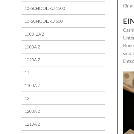
für a
10-SCHOOL.RU 1500
EI
10-SCHOOL.RU 500
Cashb
1000_2A Z
Unter
Bonus
1000A Z
sind.
1020A Z
Entsc
11
1100A Z
12
1200A Z
1210A Z