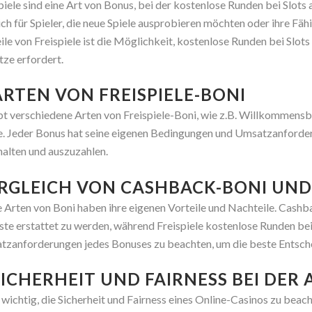
piele sind eine Art von Bonus, bei der kostenlose Runden bei Slot
ich für Spieler, die neue Spiele ausprobieren möchten oder ihre Fäh
ile von Freispiele ist die Möglichkeit, kostenlose Runden bei Slots
tze erfordert.
ARTEN VON FREISPIELE-BONI
bt verschiedene Arten von Freispiele-Boni, wie z.B. Willkommensb
e. Jeder Bonus hat seine eigenen Bedingungen und Umsatzanforde
halten und auszuzahlen.
RGLEICH VON CASHBACK-BONI UND 
 Arten von Boni haben ihre eigenen Vorteile und Nachteile. Cashba
ste erstattet zu werden, während Freispiele kostenlose Runden bei 
zanforderungen jedes Bonuses zu beachten, um die beste Entscheid
SICHERHEIT UND FAIRNESS BEI DER
t wichtig, die Sicherheit und Fairness eines Online-Casinos zu bea