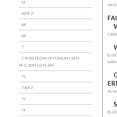
61
verst
620A Z
FA
64
Cashb
68
7
Es is
7-POKERDOM-OFITSIALNYJ-SAJT-
selbs
RF.CLIENTS.SITE 504
72
ER
730A Z
Ja, e
75
79
Es is