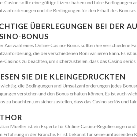
e-Casino sollte eine gültige Lizenz haben und faire Bedingungen anb
zanforderungen und die Bedingungen für den Erhalt des Bonuses 
CHTIGE ÜBERLEGUNGEN BEI DER AU
SINO-BONUS
er Auswahl eines Online-Casino-Bonus sollten Sie verschiedene Fak
zanforderung, die bei verschiedenen Boni variieren kann. Es ist a
e-Casinos zu beachten, um sicherzustellen, dass das Casino seriös u
LESEN SIE DIE KLEINGEDRUCKTEN
t wichtig, die Bedingungen und Umsatzanforderungen jedes Bonuses 
gungen verstehen und den Bonus erhalten können. Es ist auch wicht
os zu beachten, um sicherzustellen, dass das Casino seriös und fair 
THOR
tian Mueller ist ein Experte für Online-Casino-Regulierungen und
n Erfahrung in der Branche. Er ist bekannt für seine umfassenden