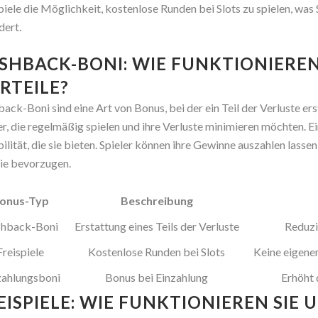
piele die Möglichkeit, kostenlose Runden bei Slots zu spielen, was
dert.
SHBACK-BONI: WIE FUNKTIONIEREN 
RTEILE?
ack-Boni sind eine Art von Bonus, bei der ein Teil der Verluste ers
er, die regelmäßig spielen und ihre Verluste minimieren möchten. Ei
bilität, die sie bieten. Spieler können ihre Gewinne auszahlen lasse
ie bevorzugen.
onus-Typ
Beschreibung
hback-Boni
Erstattung eines Teils der Verluste
Reduzie
Freispiele
Kostenlose Runden bei Slots
Keine eigenen
zahlungsboni
Bonus bei Einzahlung
Erhöht 
EISPIELE: WIE FUNKTIONIEREN SIE 