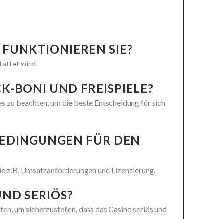
 FUNKTIONIEREN SIE?
tattet wird.
K-BONI UND FREISPIELE?
 zu beachten, um die beste Entscheidung für sich
BEDINGUNGEN FÜR DEN
wie z.B. Umsatzanforderungen und Lizenzierung.
UND SERIÖS?
hten, um sicherzustellen, dass das Casino seriös und