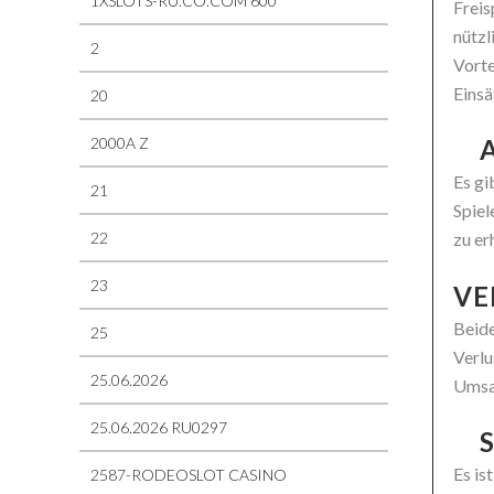
1XSLOTS-RU.CO.COM 600
Freis
nützl
2
Vorte
Einsä
20
2000A Z
Es gi
21
Spiel
22
zu er
23
VE
Beide
25
Verlu
25.06.2026
Umsat
25.06.2026 RU0297
Es is
2587-RODEOSLOT CASINO