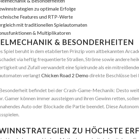
ielmechanik & Besonderheiten
winnstrategien zu optimale Erfolge
chnische Features und RTP-Werte
rgleich mit traditionellen Spielautomaten
nusfunktionen & Multiplikatoren
IELMECHANIK & BESONDERHEITEN
s Spiel beruht in dem etablierten Prinzip vom altbekannten Arca
chadet via heftig frequentierte Straßen, Ströme sowie andere heik
ertigkeit und Zufall verwandelt eine Spielrunde als ein mitreißend
automaten verlangt
Chicken Road 2 Demo
direkte Beschlüsse bei 
Besonderheit befindet bei der Crash-Game-Mechanik: Desto weite
r. Gamer können immer aussteigen und ihren Gewinn retten, sollen
nahendes Auto oder Blockade die Partie beendet. Diese Autonomie 
sspielen.
WINNSTRATEGIEN ZU HÖCHSTE ER