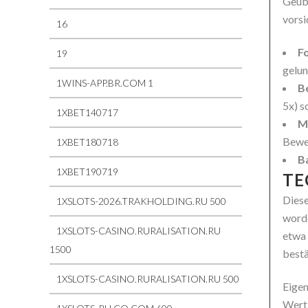
Geübt
vorsi
16
F
19
gelun
1WINS-APP.BR.COM 1
B
5x) s
1XBET140717
M
Beweg
1XBET180718
B
1XBET190719
TE
Diese
1XSLOTS-2026.TRAKHOLDING.RU 500
worde
1XSLOTS-CASINO.RURALISATION.RU
etwa 
1500
bestä
1XSLOTS-CASINO.RURALISATION.RU 500
Eigen
Wert