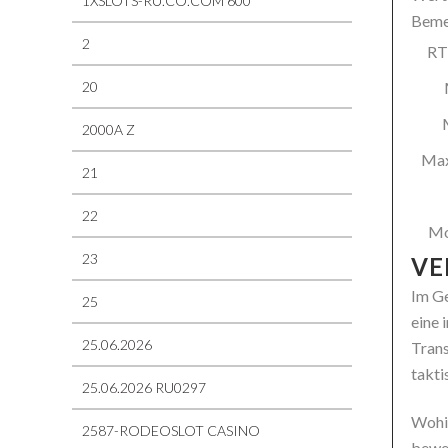
1XSLOTS-RU.CO.COM 600
Beme
2
RTP
20
2000A Z
Max
21
22
Mo
23
VE
Im Ge
25
eine 
25.06.2026
Trans
takti
25.06.2026 RU0297
Wohin
2587-RODEOSLOT CASINO
beweg