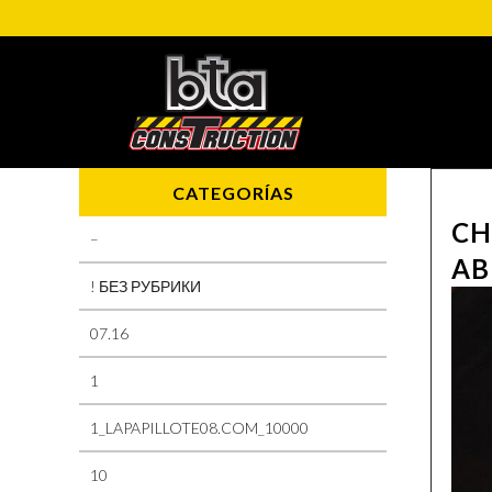
CATEGORÍAS
CH
–
BE
! БЕЗ РУБРИКИ
07.16
1
1_LAPAPILLOTE08.COM_10000
10