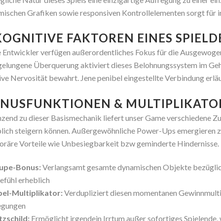
ischen Grafiken sowie responsiven Kontrollelementen sorgt für i
KOGNITIVE FAKTOREN EINES SPIELD
 Entwickler verfügen außerordentliches Fokus für die Ausgewogen
gelungene Überquerung aktiviert dieses Belohnungssystem im Geh
ive Nervosität bewahrt. Jene penibel eingestellte Verbindung erlä
NUSFUNKTIONEN & MULTIPLIKATO
zend zu dieser Basismechanik liefert unser Game verschiedene Z
lich steigern können. Außergewöhnliche Power-Ups emergieren zu
räre Vorteile wie Unbesiegbarkeit bzw geminderte Hindernisse.
lupe-Bonus:
Verlangsamt gesamte dynamischen Objekte bezüglich 
efühl erheblich
el-Multiplikator:
Verdupliziert diesen momentanen Gewinnmulti
gungen
zschild:
Ermöglicht irgendein Irrtum außer sofortiges Spielende, 