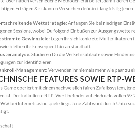
e User haben verschiedene Methoden erarbeitet, damit deren Ge
chtigen Erträgen & riskanten Versuchen definiert langfristig jenen
ortschreitende Wettstrategie:
Anfangen Sie bei niedrigen Einsä
genen Sessions, wobei Du folgend Einbußen zur Ausgangswette re
estimmte Gewinnziele:
Legen ihr sich konkrete Multiplikatoren f
owie bleiben ihr konsequent hieran standhaft
usteranalyse:
Studieren Du die Verkehrsabläufe sowie Hindernis
ungen zur identifizieren
ankroll-Management:
Verwenden ihr niemals mehr wie paar zu e
CHNISCHE FEATURES SOWIE RTP-W
s Game operiert mit einem nachweislich fairen Zufallssystem, jener
n ist. Der kalkulierte RTP-Wert befindet auf eindrucksvollen 97,2
96% bei Internetcasinospiele liegt. Jene Zahl ward durch Untersu
tigt.
schaft