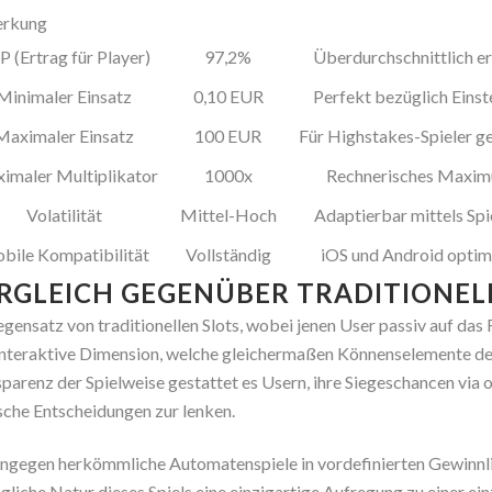
rkung
 (Ertrag für Player)
97,2%
Überdurchschnittlich e
Minimaler Einsatz
0,10 EUR
Perfekt bezüglich Einst
Maximaler Einsatz
100 EUR
Für Highstakes-Spieler g
imaler Multiplikator
1000x
Rechnerisches Maxi
Volatilität
Mittel-Hoch
Adaptierbar mittels Spie
bile Kompatibilität
Vollständig
iOS und Android optim
RGLEICH GEGENÜBER TRADITIONEL
gensatz von traditionellen Slots, wobei jenen User passiv auf das 
interaktive Dimension, welche gleichermaßen Könnenselemente denn
parenz der Spielweise gestattet es Usern, ihre Siegeschancen via
sche Entscheidungen zur lenken.
gegen herkömmliche Automatenspiele in vordefinierten Gewinnlin
liche Natur dieses Spiels eine einzigartige Aufregung zu einer ei