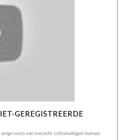
NIET-GEREGISTREERDE
r enige vorm van toezicht. Uitbetalingen kunnen