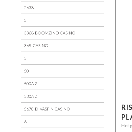
2638
3
3368-BOOMZINO CASINO
365-CASINO
5
50
500A Z
530A Z
RI
5670-DIVASPIN CASINO
PL
6
Het g