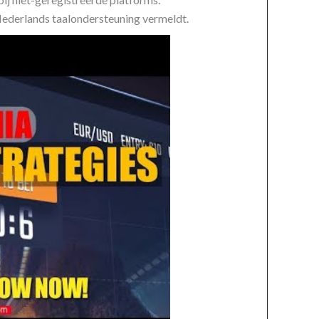
Nederlands taalondersteuning vermeldt.