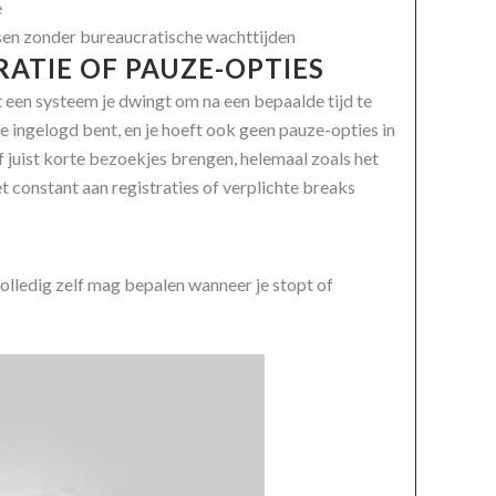
e
sen zonder bureaucratische wachttijden
RATIE OF PAUZE-OPTIES
at een systeem je dwingt om na een bepaalde tijd te
 je ingelogd bent, en je hoeft ook geen pauze-opties in
of juist korte bezoekjes brengen, helemaal zoals het
et constant aan registraties of verplichte breaks
volledig zelf mag bepalen wanneer je stopt of