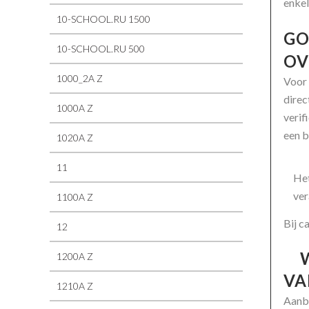
enkel
10-SCHOOL.RU 1500
GO
10-SCHOOL.RU 500
OV
1000_2A Z
Voor 
direc
1000A Z
verif
een b
1020A Z
11
Het
ver
1100A Z
Bij c
12
1200A Z
VA
1210A Z
Aanbi