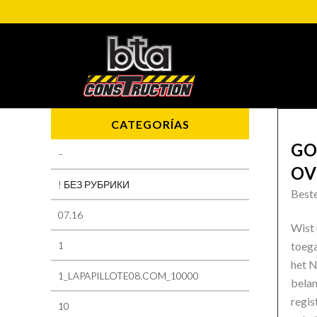
CATEGORÍAS
GO
–
OV
! БЕЗ РУБРИКИ
Beste
07.16
Wist 
toega
1
het N
1_LAPAPILLOTE08.COM_10000
belan
regis
10