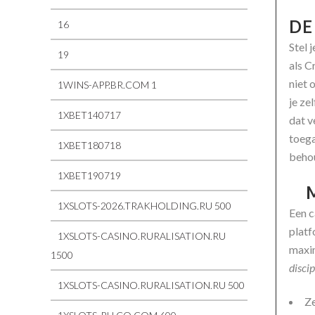
DE
16
Stel 
19
als C
niet 
1WINS-APP.BR.COM 1
je ze
1XBET140717
dat v
toega
1XBET180718
behou
1XBET190719
1XSLOTS-2026.TRAKHOLDING.RU 500
Een c
platf
1XSLOTS-CASINO.RURALISATION.RU
maxim
1500
disci
1XSLOTS-CASINO.RURALISATION.RU 500
Ze