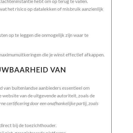
lachteninstantie hebt om op terug te vallen.
t het risico op datalekken of misbruik aanzienlijk
sten op te leggen die onmogelijk zijn waar te
aximumuitkeringen die je winst effectief afkappen.
OUWBAARHEID VAN
id van buitenlandse aanbieders essentieel om
e website van de uitgevende autoriteit, zoals de
ne certificering door een onafhankelijke partij, zoals
direct bij de toezichthouder.
ij niet-geregistreerde platforms.