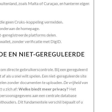
 buitenland, zoals Malta of Curaçao, en hanteren eigen
s die geen Cruks-koppeling vermelden.
 onderaan de homepage.
t-geregistreerde platforms delen.
wallet, zonder verificatie met DigiD.
DE EN NIET-GEREGULEERDE
t om directe gebruikerscontrole. Bij een gereguleerd
af als u snel wilt spelen. Een niet-gereguleerde site
 spelen zonder documenten te uploaden.
De vrijheid van
 u zich af:
Welke biedt meer privacy?
Het
 persoonsgegevens aan een centrale database
thouders. Dit fundamentele verschil bepaalt of u