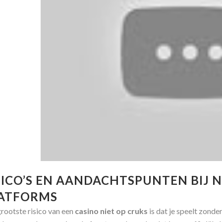
SICO’S EN AANDACHTSPUNTEN BIJ 
ATFORMS
rootste risico van een
casino niet op cruks
is dat je speelt zonde