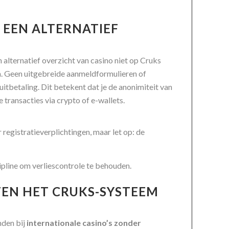
 EEN ALTERNATIEF
 alternatief overzicht van casino niet op Cruks
en. Geen uitgebreide aanmeldformulieren of
 uitbetaling. Dit betekent dat je de anonimiteit van
e transacties via crypto of e-wallets.
registratieverplichtingen, maar let op: de
cipline om verliescontrole te behouden.
TEN HET CRUKS-SYSTEEM
nden bij
internationale casino’s zonder