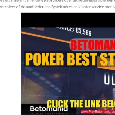
ntroleer of de aanbieder een fysiek adres en klantenservice met 