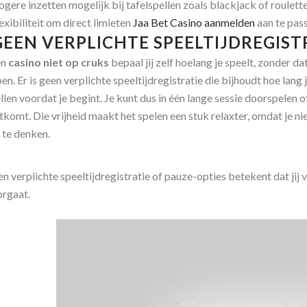
gere inzetten mogelijk bij tafelspellen zoals blackjack of roulett
exibiliteit om direct limieten
Jaa Bet Casino aanmelden
aan te pas
GEEN VERPLICHTE SPEELTIJDREGIST
en
casino niet op cruks
bepaal jij zelf hoelang je speelt, zonder d
en. Er is geen verplichte speeltijdregistratie die bijhoudt hoe lang
ellen voordat je begint. Je kunt dus in één lange sessie doorspelen 
itkomt. Die vrijheid maakt het spelen een stuk relaxter, omdat je ni
 te denken.
n verplichte speeltijdregistratie of pauze-opties betekent dat jij 
rgaat.