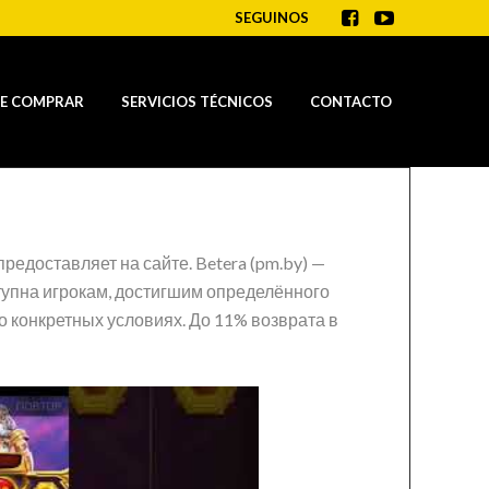
SEGUINOS
E COMPRAR
SERVICIOS TÉCNICOS
CONTACTO
редоставляет на сайте. Betera (pm.by) —
тупна игрокам, достигшим определённого
конкретных условиях. До 11% возврата в