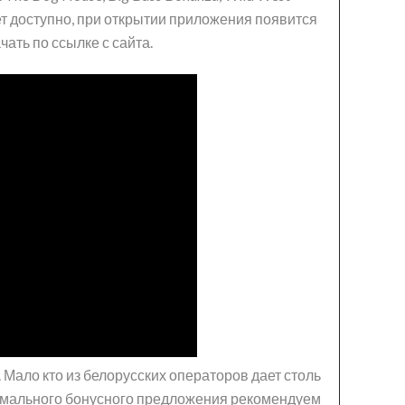
удет доступно, при открытии приложения появится
ать по ссылке с сайта.
 Мало кто из белорусских операторов дает столь
тимального бонусного предложения рекомендуем