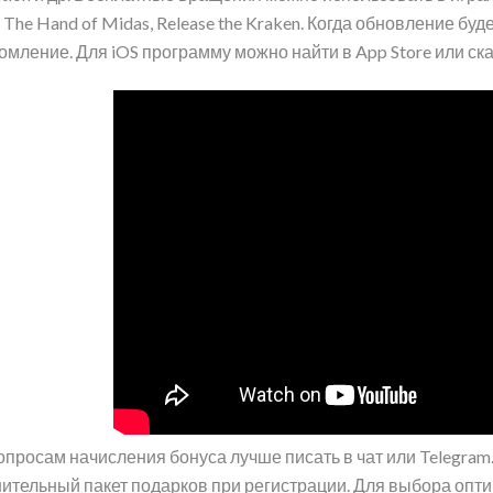
, The Hand of Midas, Release the Kraken. Когда обновление б
омление. Для iOS программу можно найти в App Store или скач
опросам начисления бонуса лучше писать в чат или Telegram.
ительный пакет подарков при регистрации. Для выбора оп