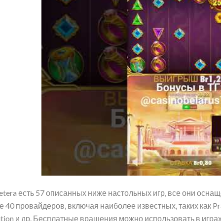
etera есть 57 описанных ниже настольных игр, все они осн
е 40 провайдеров, включая наиболее известных, таких как Pra
ution и др. Бесплатные вращения можно использовать в играх 