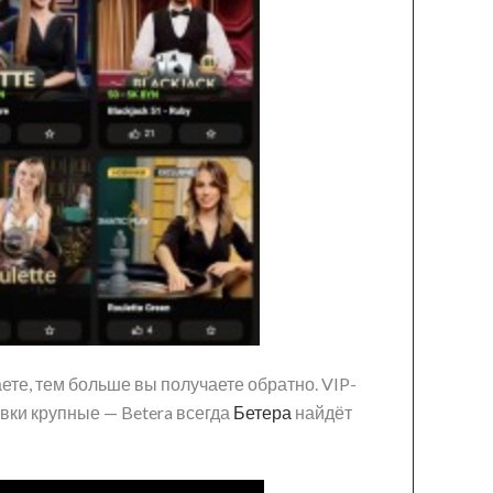
аете, тем больше вы получаете обратно. VIP-
вки крупные — Betera всегда
Бетера
найдёт