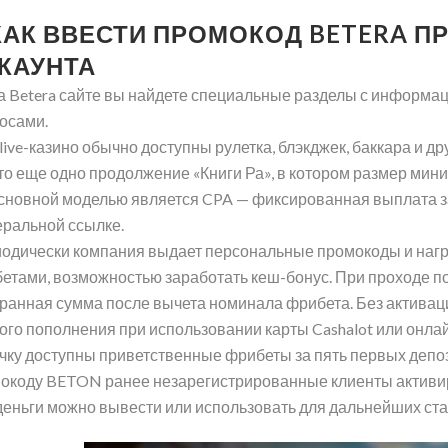
КАК ВВЕСТИ ПРОМОКОД BETERA П
КАУНТА
а Betera сайте вы найдете специальные разделы с информац
осами.
live-казино обычно доступны рулетка, блэкджек, баккара и др
то еще одно продолжение «Книги Ра», в котором размер мини
сновной моделью является CPA — фиксированная выплата за 
ральной ссылке.
одически компания выдает персональные промокоды и наг
етами, возможностью заработать кеш-бонус. При проходе по
ранная сумма после вычета номинала фрибета. Без активаци
ого пополнения при использовании карты Cashalot или онла
чку доступны приветственные фрибеты за пять первых депо
окоду BETON ранее незарегистрированные клиенты активир
деньги можно вывести или использовать для дальнейших ста