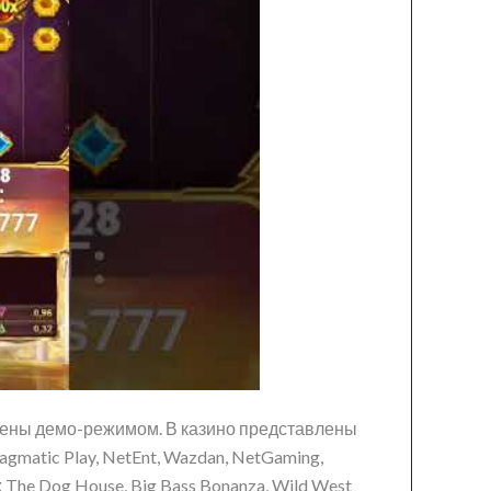
ащены демо-режимом. В казино представлены
gmatic Play, NetEnt, Wazdan, NetGaming,
The Dog House, Big Bass Bonanza, Wild West