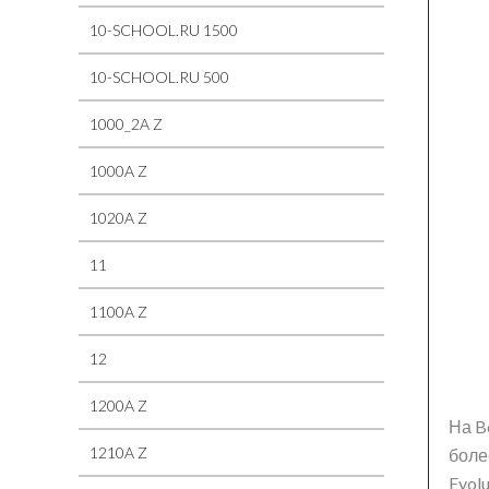
10-SCHOOL.RU 1500
10-SCHOOL.RU 500
1000_2A Z
1000A Z
1020A Z
11
1100A Z
12
1200A Z
На B
1210A Z
боле
Evol