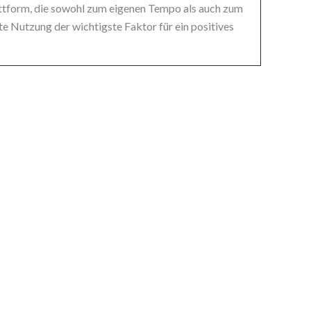
lattform, die sowohl zum eigenen Tempo als auch zum
te Nutzung der wichtigste Faktor für ein positives