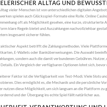
IELERISCHER ALLTAG UND BEWUSST
lltag vieler Menschen ist von unterschiedlichen digitalen Angeb
erken spielen auch Glücksspiel-Formate eine Rolle. Online Casin
menhang oft als Möglichkeit gesehen, eine kurze, strukturierte Au
form klare Regeln bietet und Auszahlungen nachvollziehbar gestalt
tern insgesamt sicherer fühlen.
raktischer Aspekt betrifft die Zahlungsmethoden. Viele Plattform
tkarten, E-Wallets oder Banküberweisungen. Die Auswahl beeinflus
hlungen, sondern auch die damit verbundenen Gebühren. Nutzer, di
 Details. Ein Vergleich der verfügbaren Optionen lohnt sich, bevor m
eiterer Faktor ist die Verfügbarkeit von Test-Modi. Viele Slots un
obieren. Dies ermöglicht es, die Mechanik und die persönliche Vor
r nutzen diese Möglichkeit, um sich langsam an die Plattform zu
ordernd und der Übergang ins echte Spiel fällt natürlicher aus.