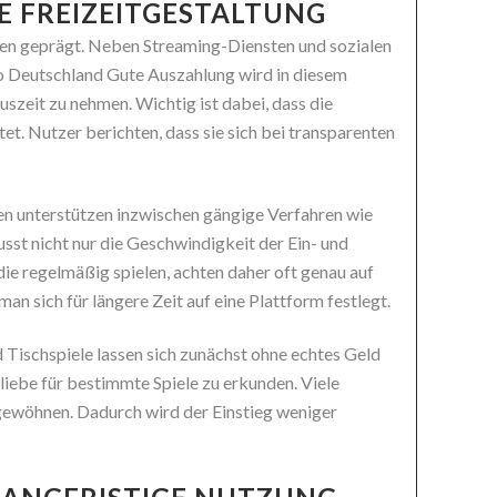
E FREIZEITGESTALTUNG
oten geprägt. Neben Streaming-Diensten und sozialen
o Deutschland Gute Auszahlung wird in diesem
szeit zu nehmen. Wichtig ist dabei, dass die
et. Nutzer berichten, dass sie sich bei transparenten
en unterstützen inzwischen gängige Verfahren wie
st nicht nur die Geschwindigkeit der Ein- und
e regelmäßig spielen, achten daher oft genau auf
an sich für längere Zeit auf eine Plattform festlegt.
d Tischspiele lassen sich zunächst ohne echtes Geld
liebe für bestimmte Spiele zu erkunden. Viele
 gewöhnen. Dadurch wird der Einstieg weniger