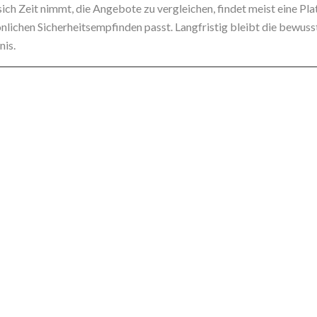
ich Zeit nimmt, die Angebote zu vergleichen, findet meist eine P
nlichen Sicherheitsempfinden passt. Langfristig bleibt die bewuss
nis.