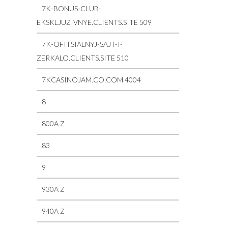
7K-BONUS-CLUB-
EKSKLJUZIVNYE.CLIENTS.SITE 509
7K-OFITSIALNYJ-SAJT-I-
ZERKALO.CLIENTS.SITE 510
7KCASINOJAM.CO.COM 4004
8
800A Z
83
9
930A Z
940A Z