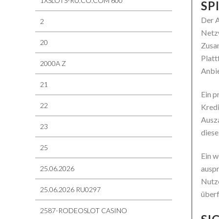
1XSLOTS-RU.CO.COM 600
SP
Der A
2
Netzw
20
Zusam
Platt
2000A Z
Anbie
21
Ein p
22
Kredi
Ausza
23
diese
25
Ein w
auspr
25.06.2026
Nutze
25.06.2026 RU0297
überf
2587-RODEOSLOT CASINO