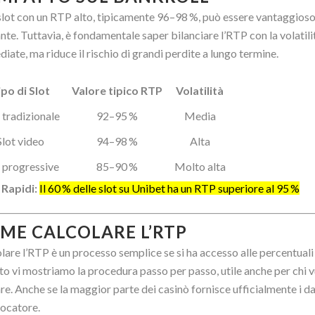
lot con un RTP alto, tipicamente 96–98 %, può essere vantaggioso 
nte. Tuttavia, è fondamentale saper bilanciare l’RTP con la volatil
iate, ma riduce il rischio di grandi perdite a lungo termine.
ipo di Slot
Valore tipico RTP
Volatilità
 tradizionale
92–95 %
Media
Slot video
94–98 %
Alta
t progressive
85–90 %
Molto alta
 Rapidi:
Il 60 % delle slot su Unibet ha un RTP superiore al 95 %
ME CALCOLARE L’RTP
lare l’RTP è un processo semplice se si ha accesso alle percentuali 
to vi mostriamo la procedura passo per passo, utile anche per chi vuo
re. Anche se la maggior parte dei casinò fornisce ufficialmente i da
iocatore.