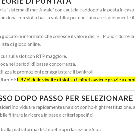
TEORIE DI PUNTATA
 la “sistema di martingale” con cautela: raddoppia la posta in caso 
funziona con slot a bassa volatilità per non saturare rapidamente il
 giocatore informato che conosce il valore dell’RTP può ridurre la
lista di gioco online.
cus sulla slot con RTP maggiore.
oca nei periodi di bassa concorrenza.
ilizza le promozioni per aggiustare il bankroll.
 Rapidi:
Il 87 % delle vincite di slot su Unibet avviene grazie a com
SSO DOPO PASSO PER SELEZIONARE
sideri individuare rapidamente una slot con ho‑hight restituzione, a
ile filtrare la ricerca in base a criteri specifici.
i alla piattaforma di Unibet e apri la sezione Slot.