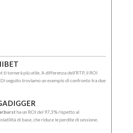
NIBET
t ti tornerà più utile. A differenza dell’RTP, il ROI
e. Di seguito troviamo un esempio di confronto tra due
GADIGGER
arburst
ha un ROI del 97,3 % rispetto al
atilità di base, che riduce le perdite di sessione.