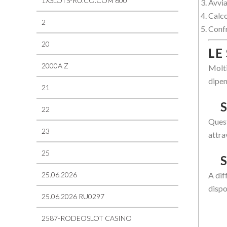
1XSLOTS-RU.CO.COM 600
Avvia
Calco
2
Confr
20
LE
2000A Z
Molti
dipend
21
22
Quest
23
attra
25
A dif
25.06.2026
dispo
25.06.2026 RU0297
2587-RODEOSLOT CASINO