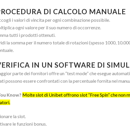
PROCEDURA DI CALCOLO MANUALE
ccogli i valori di vincita per ogni combinazione possibile.
ltiplica ogni valore per il suo numero di occorrenze.
mma tutti i prodotti ottenuti.
vidi la somma per il numero totale di rotazioni (spesso 1000, 10.00
ntuale.
VERIFICA IN UN SOFTWARE DI SIMU
ggior parte dei fornitori offre un “test mode” che esegue automatizz
tati possono essere confrontati con la percentuale fornita nel manua
You Know?
Molte slot di Unibet offrono slot “Free Spin” che non
atori.
ionare la slot.
tivare le funzioni bonus.