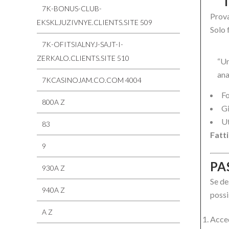
7K-BONUS-CLUB-
Prova
EKSKLJUZIVNYE.CLIENTS.SITE 509
Solo 
7K-OFITSIALNYJ-SAJT-I-
ZERKALO.CLIENTS.SITE 510
“Un
ana
7KCASINOJAM.CO.COM 4004
Fo
800A Z
Gi
Ut
83
Fatti
9
PA
930A Z
Se de
940A Z
possib
A Z
Acced