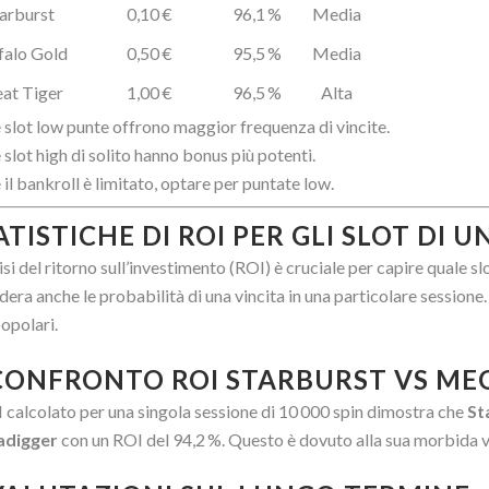
arburst
0,10 €
96,1 %
Media
falo Gold
0,50 €
95,5 %
Media
at Tiger
1,00 €
96,5 %
Alta
 slot low punte offrono maggior frequenza di vincite.
 slot high di solito hanno bonus più potenti.
 il bankroll è limitato, optare per puntate low.
ATISTICHE DI ROI PER GLI SLOT DI U
lisi del ritorno sull’investimento (ROI) è cruciale per capire quale slo
dera anche le probabilità di una vincita in una particolare session
popolari.
CONFRONTO ROI STARBURST VS ME
I calcolato per una singola sessione di 10 000 spin dimostra che
St
digger
con un ROI del 94,2 %. Questo è dovuto alla sua morbida vol