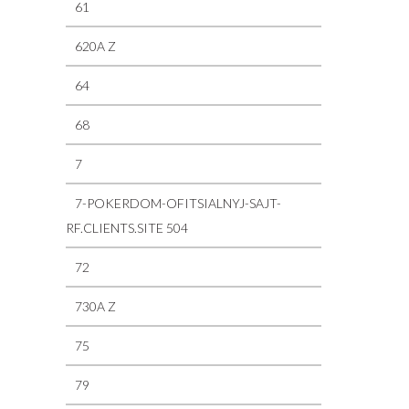
61
620A Z
64
68
7
7-POKERDOM-OFITSIALNYJ-SAJT-
RF.CLIENTS.SITE 504
72
730A Z
75
79