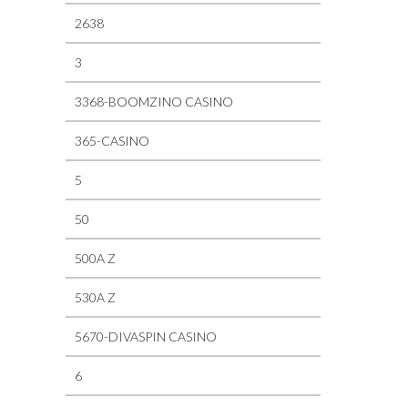
2638
3
3368-BOOMZINO CASINO
365-CASINO
5
50
500A Z
530A Z
5670-DIVASPIN CASINO
6