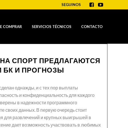
SEGUINOS
E COMPRAR
SERVICIOS TÉCNICOS
CONTACTO
 НА СПОРТ ПРЕДЛАГАЮТСЯ
 БК И ПРОГНОЗЫ
делан однажды, и с тех пор выплаты
опасность и конфиденциальность для каждого
 уверены в надежности программного
ите своих данных.
В первую очередь стоит
ия для развлечений и крупных выигрышей в
жение дает возможность участвовать в любимых