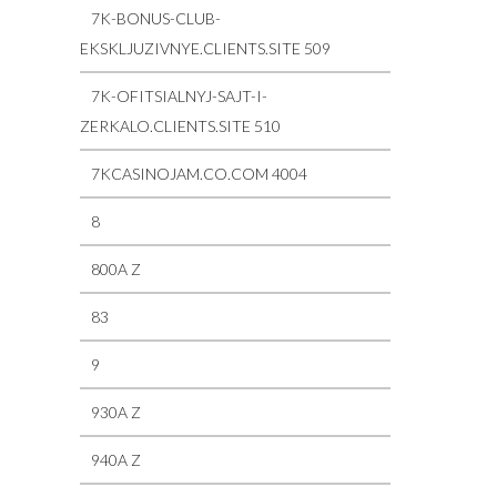
7K-BONUS-CLUB-
EKSKLJUZIVNYE.CLIENTS.SITE 509
7K-OFITSIALNYJ-SAJT-I-
ZERKALO.CLIENTS.SITE 510
7KCASINOJAM.CO.COM 4004
8
800A Z
83
9
930A Z
940A Z