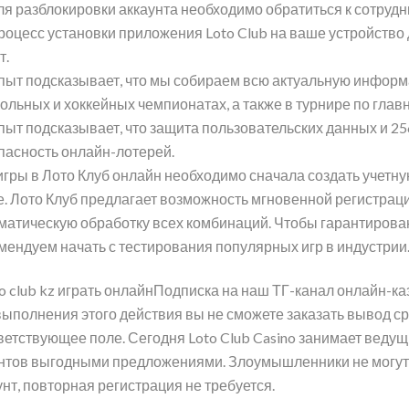
ля разблокировки аккаунта необходимо обратиться к сотрудн
роцесс установки приложения Loto Club на ваше устройство 
т.
пыт подсказывает, что мы собираем всю актуальную информ
ольных и хоккейных чемпионатах, а также в турнире по гла
пыт подсказывает, что защита пользовательских данных и 
пасность онлайн-лотерей.
игры в Лото Клуб онлайн необходимо сначала создать учетную
е. Лото Клуб предлагает возможность мгновенной регистрац
матическую обработку всех комбинаций. Чтобы гарантирова
мендуем начать с тестирования популярных игр в индустрии
Подписка на наш ТГ-канал онлайн-ка
выполнения этого действия вы не сможете заказать вывод ср
ветствующее поле. Сегодня Loto Club Casino занимает ведущ
нтов выгодными предложениями. Злоумышленники не могут 
унт, повторная регистрация не требуется.