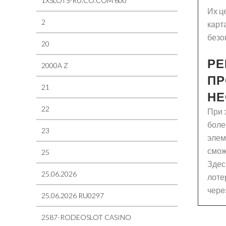
1XSLOTS-RU.CO.COM 600
Их ц
2
карт
безо
20
РЕ
2000A Z
ПР
21
НЕ
22
При 
боле
23
элем
смож
25
Здес
25.06.2026
лоте
чере
25.06.2026 RU0297
2587-RODEOSLOT CASINO