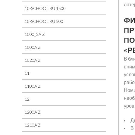
лоте
10-SCHOOL.RU 1500
ФИ
10-SCHOOL.RU 500
ПР
1000_2A Z
ПО
1000A Z
«Р
В бл
1020A Z
вним
11
усло
рабо
1100A Z
Номи
необ
12
уров
1200A Z
Д
1210A Z
В