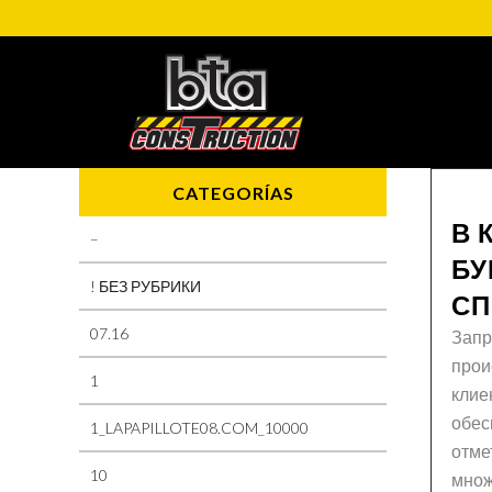
CATEGORÍAS
В 
–
БУ
! БЕЗ РУБРИКИ
СП
07.16
Запр
прои
1
клие
обес
1_LAPAPILLOTE08.COM_10000
отме
10
множ