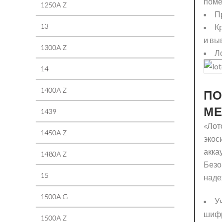
поме
1250A Z
П
13
К
и вы
1300A Z
Л
14
1400A Z
ПО
МЕ
1439
«Лот
1450A Z
экос
акка
1480A Z
Безо
15
наде
1500A G
У
шифр
1500A Z