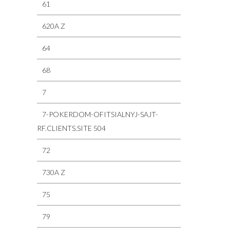
61
620A Z
64
68
7
7-POKERDOM-OFITSIALNYJ-SAJT-
RF.CLIENTS.SITE 504
72
730A Z
75
79