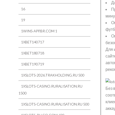
Д
П
16
мину
19
О
футб
1WINS-APP.BR.COM 1
О
1XBET140717
безо
Для 
1XBET180718
сайт
авто
1XBET190719
реко
1XSLOTS-2026.TRAKHOLDING.RU 500
1XSLOTS-CASINO.RURALISATION.RU
Без 
1500
соот
клие
1XSLOTS-CASINO.RURALISATION.RU 500
акка