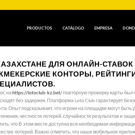
PRODUCTOS
CATÁLOGO
EMPRESA
DOND
КАЗАХСТАНЕ ДЛЯ ОНЛАЙН-СТАВОК
КМЕКЕРСКИЕ КОНТОРЫ, РЕЙТИНГИ
ЕЦИАЛИСТОВ.
ос на
https://lotoclub-kz.bet/
повторную проверку карты был с
сходят без задержек. Платформа Loto Club гарантирует без
нта. Опыт подсказывает, что игроки на площадке могут быть
печения, честности лотерей, случайности результатов и защ
тить, что В этом месте доступна вся необходимая информац
естве лотерей. Важно отметить, что наше мобильное прило