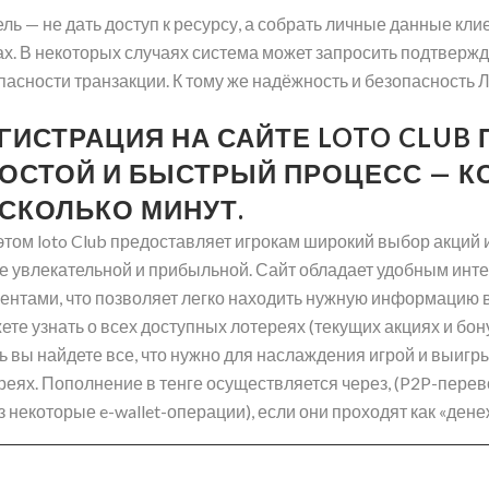
ель — не дать доступ к ресурсу, а собрать личные данные к
ах. В некоторых случаях система может запросить подтверж
пасности транзакции. К тому же надёжность и безопасность Л
ГИСТРАЦИЯ НА САЙТЕ LOTO CLUB
ОСТОЙ И БЫСТРЫЙ ПРОЦЕСС — 
СКОЛЬКО МИНУТ.
этом loto Club предоставляет игрокам широкий выбор акций 
е увлекательной и прибыльной. Сайт обладает удобным ин
ентами, что позволяет легко находить нужную информацию в
ете узнать о всех доступных лотереях (текущих акциях и бону
ь вы найдете все, что нужно для наслаждения игрой и выиг
реях. Пополнение в тенге осуществляется через, (P2P-перев
з некоторые e-wallet-операции), если они проходят как «ден