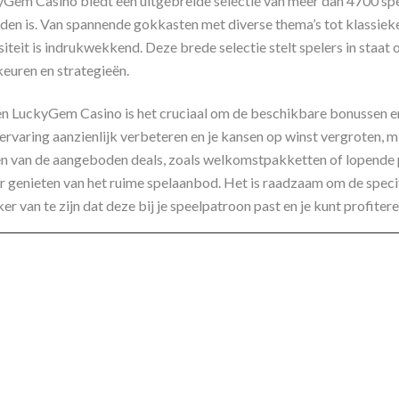
Gem Casino biedt een uitgebreide selectie van meer dan 4700 spell
nden is. Van spannende gokkasten met diverse thema’s tot klassieke 
siteit is indrukwekkend. Deze brede selectie stelt spelers in staat 
euren en strategieën.
n LuckyGem Casino is het cruciaal om de beschikbare bonussen e
ervaring aanzienlijk verbeteren en je kansen op winst vergroten, m
 van de aangeboden deals, zoals welkomstpakketten of lopende pro
r genieten van het ruime spelaanbod. Het is raadzaam om de spec
ker van te zijn dat deze bij je speelpatroon past en je kunt profiter