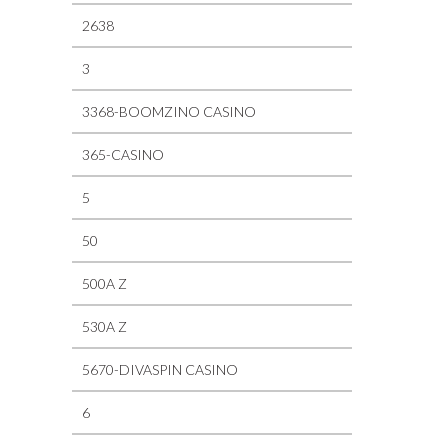
2638
3
3368-BOOMZINO CASINO
365-CASINO
5
50
500A Z
530A Z
5670-DIVASPIN CASINO
6