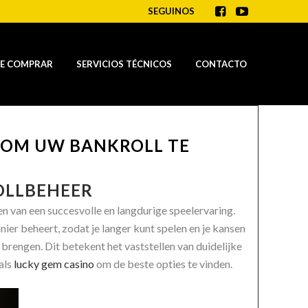
SEGUINOS
E COMPRAR
SERVICIOS TÉCNICOS
CONTACTO
 OM UW BANKROLL TE
OLLBEHEER
n van een succesvolle en langdurige speelervaring.
er beheert, zodat je langer kunt spelen en je kansen
e brengen. Dit betekent het vaststellen van duidelijke
als
lucky gem casino
om de beste opties te vinden.