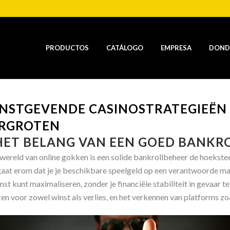
PRODUCTOS
CATÁLOGO
EMPRESA
DOND
NSTGEVENDE CASINOSTRATEGIEËN
RGROTEN
HET BELANG VAN EEN GOED BANKR
 wereld van online gokken is een solide bankrollbeheer de hoekstee
aat erom dat je je beschikbare speelgeld op een verantwoorde mani
nst kunt maximaliseren, zonder je financiële stabiliteit in gevaar t
en voor zowel winst als verlies, en het verkennen van platforms zo