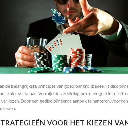
an de belangrijkste principes van goed bankrollbeheer is discipline
ud je hier strikt aan. Vermijd de verleiding om meer geld in te zett
 verliezen. Door een gedisciplineerde aanpak te hanteren, voorkom
n leiden.
STRATEGIEËN VOOR HET KIEZEN VA