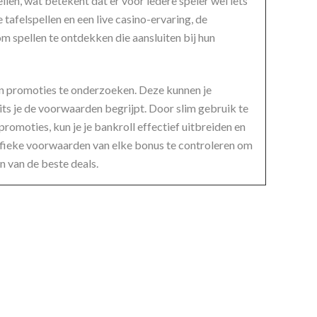
en, wat betekent dat er voor iedere speler wel iets
tafelspellen en een live casino-ervaring, de
om spellen te ontdekken die aansluiten bij hun
n promoties te onderzoeken. Deze kunnen je
its je de voorwaarden begrijpt. Door slim gebruik te
moties, kun je je bankroll effectief uitbreiden en
ifieke voorwaarden van elke bonus te controleren om
en van de beste deals.