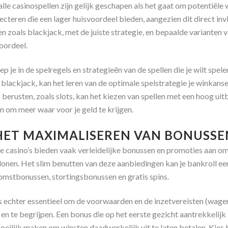
alle casinospellen zijn gelijk geschapen als het gaat om potentiële 
lecteren die een lager huisvoordeel bieden, aangezien dit direct inv
en zoals blackjack, met de juiste strategie, en bepaalde varianten
oordeel.
ep je in de spelregels en strategieën van de spellen die je wilt spe
 blackjack, kan het leren van de optimale spelstrategie je winkansen
 berusten, zoals slots, kan het kiezen van spellen met een hoog ui
n om meer waar voor je geld te krijgen.
HET MAXIMALISEREN VAN BONUSSE
e casino’s bieden vaak verleidelijke bonussen en promoties aan om
lonen. Het slim benutten van deze aanbiedingen kan je bankroll een
mstbonussen, stortingsbonussen en gratis spins.
s echter essentieel om de voorwaarden en de inzetvereisten (wage
 en te begrijpen. Een bonus die op het eerste gezicht aantrekkelijk 
oeilijk maken om winsten daadwerkelijk uit te laten betalen. Kies bo